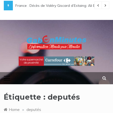
Skip
suit sa diplomatie en Sierra Leone
France : Décès de Valéry Giscard d’Estaing: Ali Bongo Ondimba
Gabon/
to
content
gabonminutes.com
l'information minutes par minutes
Étiquette :
deputés
Home
»
deputés