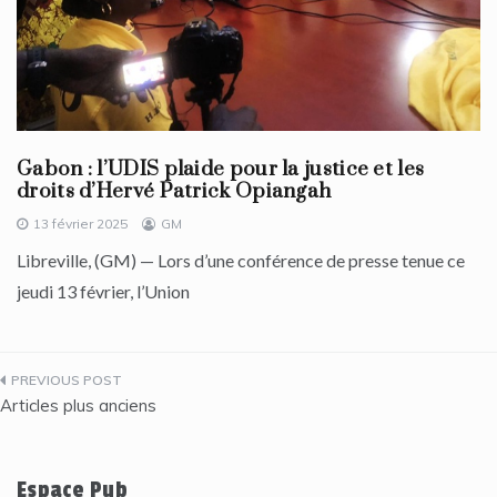
Gabon : l’UDIS plaide pour la justice et les
droits d’Hervé Patrick Opiangah
13 février 2025
GM
Libreville, (GM) — Lors d’une conférence de presse tenue ce
jeudi 13 février, l’Union
Navigation
Articles plus anciens
des
articles
Espace Pub