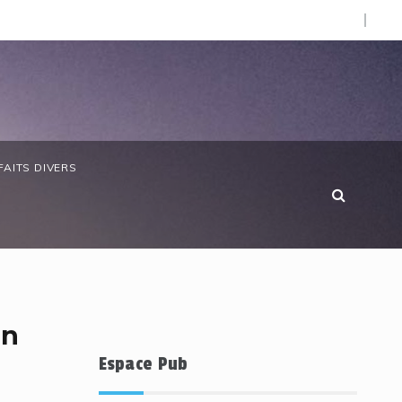
O).
e chère : SOS Consommateurs dresse un réquisitoire sévère
FAITS DIVERS
en
Espace Pub