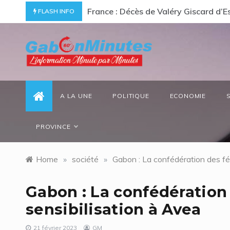
Skip
ommage à un « passionné d’Afrique »
Gabon/ Le ministre des Eaux et Forêt
FLASH INFO
to
content
gabonminutes.com
l'information minutes par minutes
A LA UNE
POLITIQUE
ECONOMIE
PROVINCE
Home
»
société
»
Gabon : La confédération des f
Gabon : La confédératio
sensibilisation à Avea
21 février 2023
GM