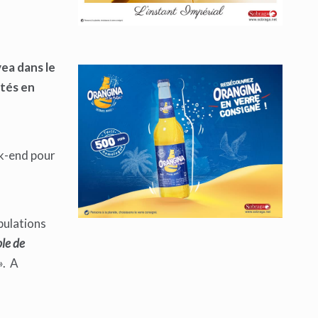
ea dans le
ités en
ek-end pour
pulations
le de
». A