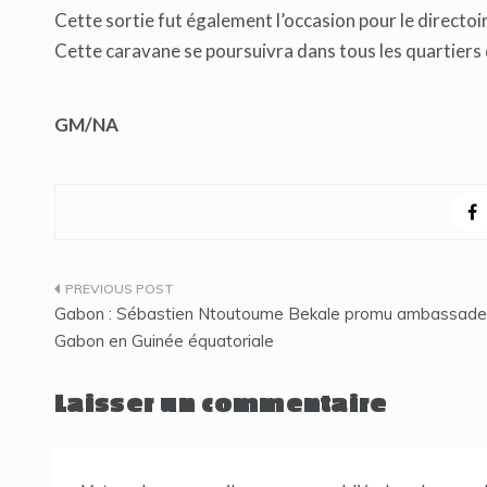
Cette sortie fut également l’occasion pour le directoi
Cette caravane se poursuivra dans tous les quartiers de
GM/NA
Navigation
Gabon : Sébastien Ntoutoume Bekale promu ambassade
de
Gabon en Guinée équatoriale
l’article
Laisser un commentaire