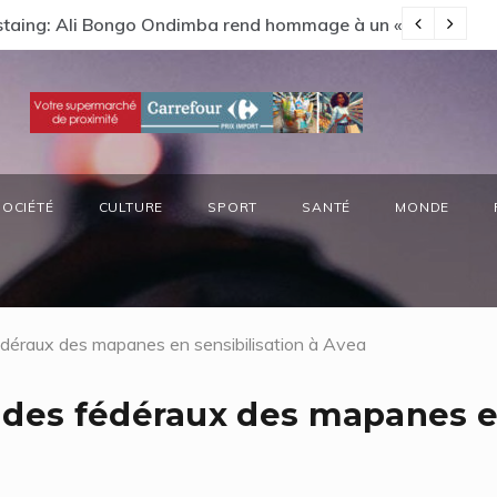
s préside la réunion annuelle du Comité National Ozone (CN
Vi
SOCIÉTÉ
CULTURE
SPORT
SANTÉ
MONDE
édéraux des mapanes en sensibilisation à Avea
n des fédéraux des mapanes 