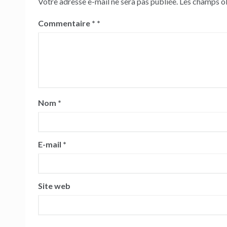
Votre adresse e-mail ne sera pas publiée.
Les champs ob
Commentaire
*
Nom
*
E-mail
*
Site web