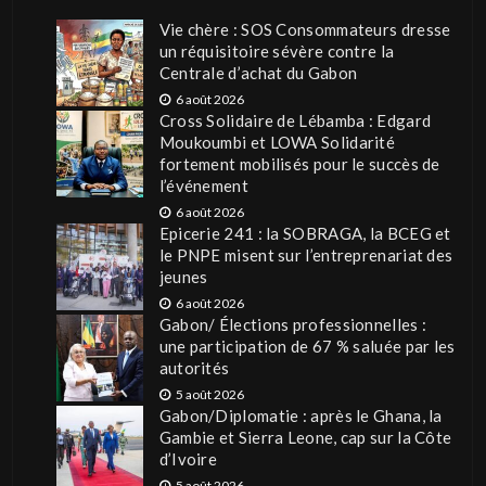
Vie chère : SOS Consommateurs dresse
un réquisitoire sévère contre la
Centrale d’achat du Gabon
6 août 2026
Cross Solidaire de Lébamba : Edgard
Moukoumbi et LOWA Solidarité
fortement mobilisés pour le succès de
l’événement
6 août 2026
Epicerie 241 : la SOBRAGA, la BCEG et
le PNPE misent sur l’entreprenariat des
jeunes
6 août 2026
Gabon/ Élections professionnelles :
une participation de 67 % saluée par les
autorités
5 août 2026
Gabon/Diplomatie : après le Ghana, la
Gambie et Sierra Leone, cap sur la Côte
d’Ivoire
5 août 2026