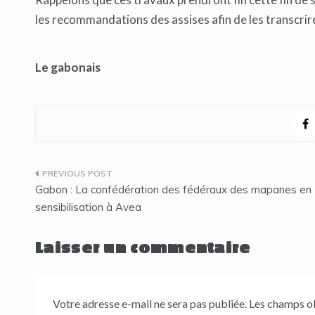
les recommandations des assises afin de les transcrire 
Le gabonais
Navigation
Gabon : La confédération des fédéraux des mapanes en
de
sensibilisation à Avea
l’article
Laisser un commentaire
Votre adresse e-mail ne sera pas publiée.
Les champs ob