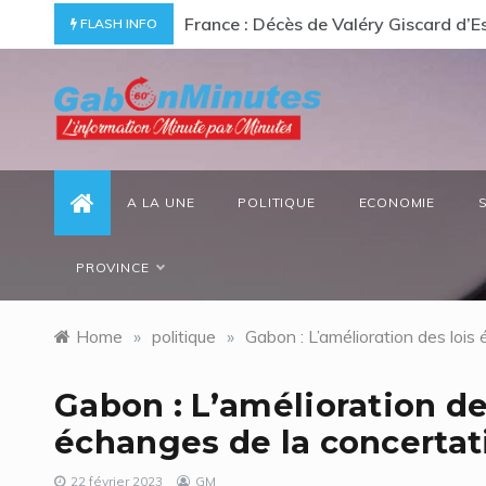
Skip
ommage à un « passionné d’Afrique »
Gabon/ Le ministre des Eaux et Forêt
FLASH INFO
to
content
gabonminutes.com
l'information minutes par minutes
A LA UNE
POLITIQUE
ECONOMIE
PROVINCE
Home
»
politique
»
Gabon : L’amélioration des lois
Gabon : L’amélioration de
échanges de la concertat
22 février 2023
GM