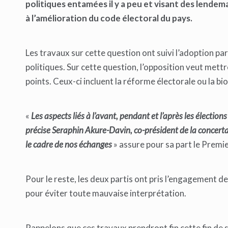
politiques entamées il y a peu et visant des lende
à l’amélioration du code électoral du pays.
Les travaux sur cette question ont suivi l’adoption pa
politiques. Sur cette question, l’opposition veut mett
points. Ceux-ci incluent la réforme électorale ou la bi
«
Les aspects liés à l’avant, pendant et l’après les électio
précise Seraphin Akure-Davin, co-président de la concert
le cadre de nos échanges
» assure pour sa part le Premie
Pour le reste, les deux partis ont pris l’engagement de
pour éviter toute mauvaise interprétation.
Rappelons que ces travaux prendront fin cette fin de s