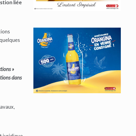
stion liée
tions
n quelques
tions »
stions dans
ravaux,
t juridique