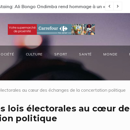
s préside la réunion annuelle du Comité National Ozone (CN
66
SOCIÉTÉ
CULTURE
SPORT
SANTÉ
MONDE
 électorales au cœur des échanges de la concertation politique
s lois électorales au cœur de
ion politique