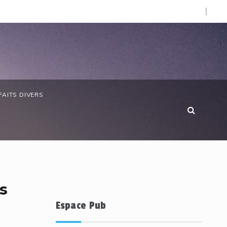
O).
 anniversaire de la Côte d’Ivoire : les forces de défense ga
FAITS DIVERS
s
Espace Pub