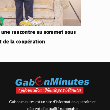
: une rencontre au sommet sous
et de la coopération
Gabon minutes est un site d’information qui traite et
décrypte l’actualité gabonaise