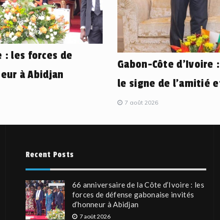
 : les forces de
Gabon-Côte d’Ivoire 
eur à Abidjan
le signe de l’amitié 
7 août 2026
Recent Posts
66 anniversaire de la Côte d’Ivoire : les
forces de défense gabonaise invités
d’honneur à Abidjan
7 août 2026