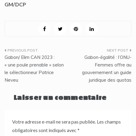
GM/DCP
Navigation
Gabon/ Elim CAN 2023 :
Gabon-égalité : l’ONU-
de
« une poule prenable » selon
Femmes offre au
le sélectionneur Patrice
gouvernement un guide
l’article
Neveu
juridique des quotas
Laisser un commentaire
Votre adresse e-mail ne sera pas publiée.
Les champs
obligatoires sont indiqués avec
*