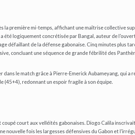
s la première mi-temps, affichant une maîtrise collective sup
 a été logiquement concrétisée par Bangal, auteur de l’ouver
uage défaillant de la défense gabonaise. Cinq minutes plus t
nsive, concluant une séquence de grande fébrilité des Panthèr
er dans le match grâce à Pierre-Emerick Aubameyang, qui a r
de (45+4), redonnant un espoir fragile à son équipe.
coupé court aux velléités gabonaises. Diogo Calila inscrivait
ne nouvelle fois les largesses défensives du Gabon et l’irrégu