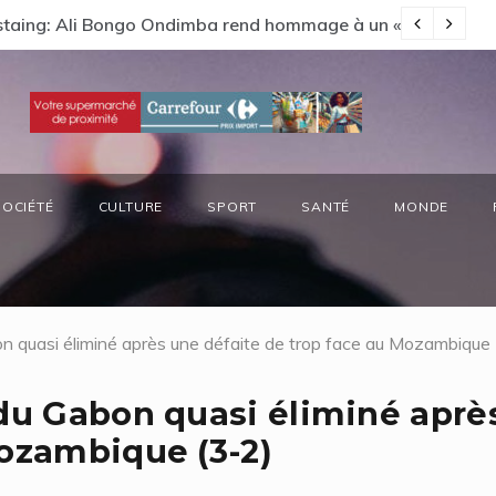
s préside la réunion annuelle du Comité National Ozone (CN
Vi
SOCIÉTÉ
CULTURE
SPORT
SANTÉ
MONDE
n quasi éliminé après une défaite de trop face au Mozambique 
 du Gabon quasi éliminé aprè
Mozambique (3-2)