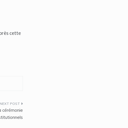
Après cette
la cérémonie
titutionnels