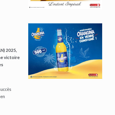
AN) 2025,
e victoire
es
succès
 en