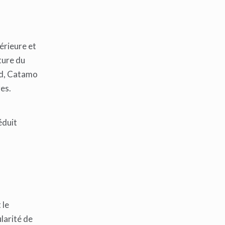
érieure et
ture du
ard, Catamo
es.
éduit
 le
larité de