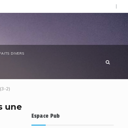
O).
e chère : SOS Consommateurs dresse un réquisitoire sévère
FAITS DIVERS
(3-2)
s une
Espace Pub