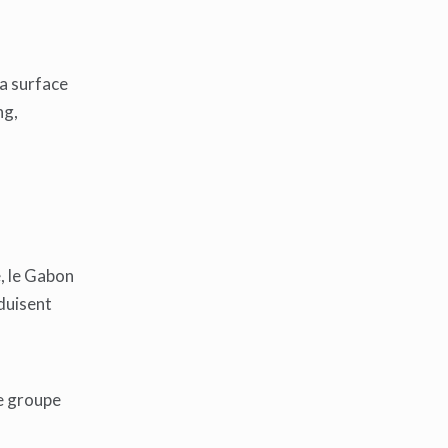
a surface
ng,
, le Gabon
éduisent
le groupe