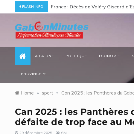
Skip
ommage à un « passionné d’Afrique »
Gabon/ Le ministre des Eaux et Forêt
FLASH INFO
to
content
gabonminutes.com
l'information minutes par minutes
A LA UNE
POLITIQUE
ECONOMIE
PROVINCE
Home
»
sport
»
Can 2025 : les Panthères du Gabo
Can 2025 : les Panthères
défaite de trop face au 
29 décembre 2025
GM