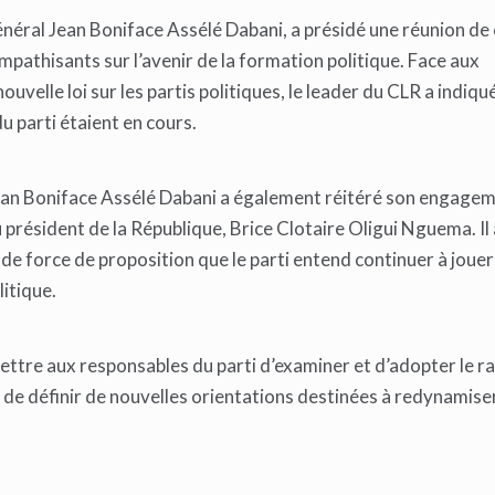
énéral Jean Boniface Assélé Dabani, a présidé une réunion de 
sympathisants sur l’avenir de la formation politique. Face aux
ouvelle loi sur les partis politiques, le leader du CLR a indiqu
u parti étaient en cours.
 Jean Boniface Assélé Dabani a également réitéré son engage
 président de la République, Brice Clotaire Oligui Nguema. Il 
e de force de proposition que le parti entend continuer à jouer
litique.
ettre aux responsables du parti d’examiner et d’adopter le r
 de définir de nouvelles orientations destinées à redynamiser