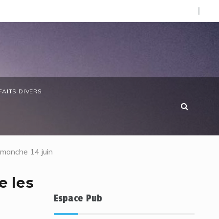
O).
 anniversaire de la Côte d’Ivoire : les forces de défense ga
FAITS DIVERS
imanche 14 juin
e les
Espace Pub