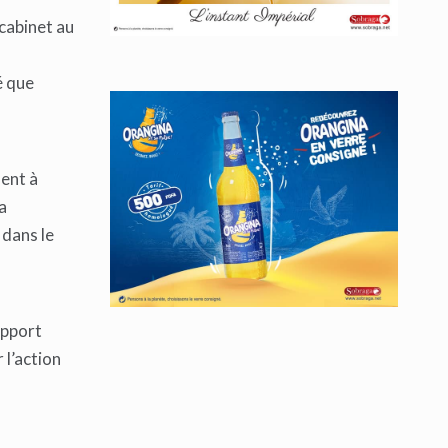
cabinet au
é que
ment à
a
 dans le
apport
 l’action