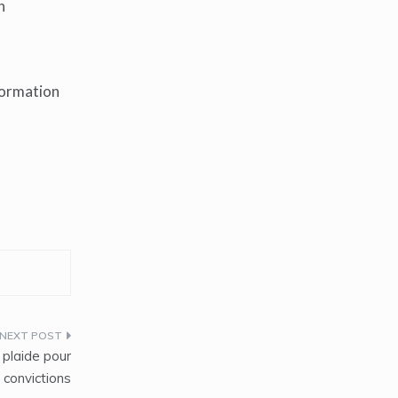
n
formation
 plaide pour
 convictions