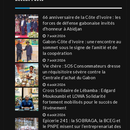
66 anniversaire de la Côte d’Ivoire : les
forces de défense gabonaise invités
d’honneur à Abidjan
7 août 2026
Gabon-Côte d’Ivoire : une rencontre au
sommet sous le signe de l’amitié et de
la coopération
7 août 2026
Vie chère : SOS Consommateurs dresse
un réquisitoire sévère contre la
Centrale d’achat du Gabon
6 août 2026
Cross Solidaire de Lébamba : Edgard
Moukoumbi et LOWA Solidarité
fortement mobilisés pour le succès de
l’événement
6 août 2026
Epicerie 241 : la SOBRAGA, la BCEG et
le PNPE misent sur l’entreprenariat des