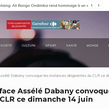
s préside la réunion annuelle du Comité National Ozone (CN
66
SOCIÉTÉ
CULTURE
SPORT
SANTÉ
MONDE
 Assélé Dabany convoque les instances dirigeantes du CLR ce d
niface Assélé Dabany convoqu
 CLR ce dimanche 14 juin