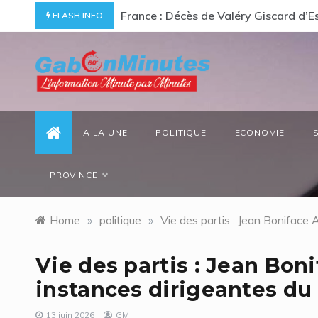
Skip
ommage à un « passionné d’Afrique »
Gabon/ Le ministre des Eaux et Forêt
FLASH INFO
to
content
gabonminutes.com
l'information minutes par minutes
A LA UNE
POLITIQUE
ECONOMIE
PROVINCE
Home
»
politique
»
Vie des partis : Jean Boniface
Vie des partis : Jean Bo
instances dirigeantes du
13 juin 2026
GM