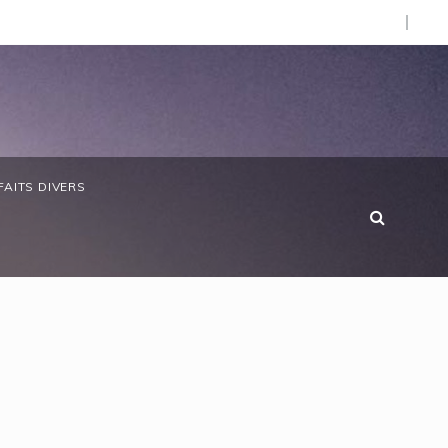
d’Afrique »
bon/ Le ministre des Eaux et Forêts préside la réunion ann
FAITS DIVERS