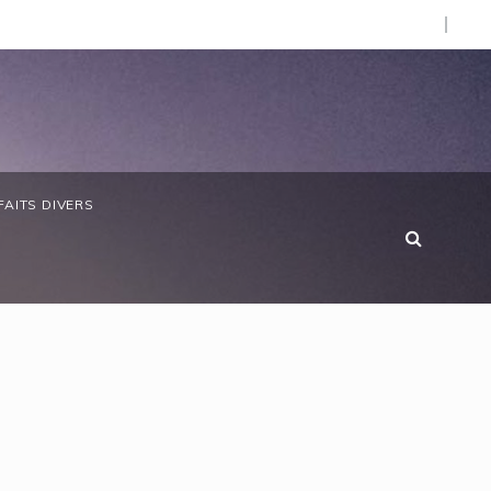
d’Afrique »
bon/ Le ministre des Eaux et Forêts préside la réunion ann
FAITS DIVERS