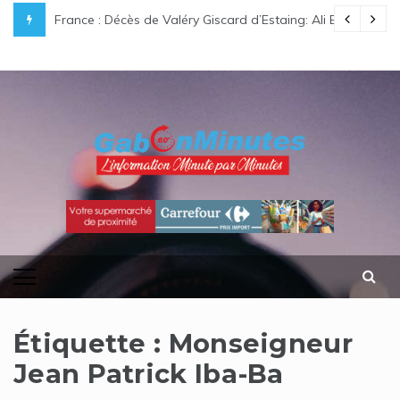
Skip
nisateurs lancent officiellement leur campagne de communication
France : Décès de Valéry Giscard d’Estaing: Ali Bongo O
to
content
gabonminutes.com
l'information minutes par minutes
Étiquette :
Monseigneur
Jean Patrick Iba-Ba