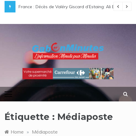
Skip
e légende gabonaise au destin hors du commun
France : Décès de Valéry Giscard d’Estaing: Ali Bongo O
to
content
gabonminutes.com
l'information minutes par minutes
Étiquette :
Médiaposte
Home
»
Médiaposte