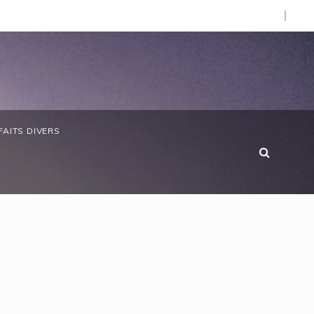
d’Afrique »
bon/ Le ministre des Eaux et Forêts préside la réunion ann
FAITS DIVERS