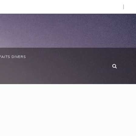
d’Afrique »
bon/ Le ministre des Eaux et Forêts préside la réunion ann
FAITS DIVERS