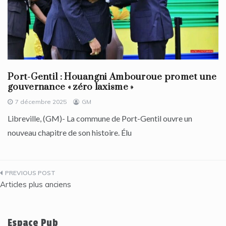
Port-Gentil : Houangni Ambouroue promet une
gouvernance « zéro laxisme »
7 décembre 2025
GM
Libreville, (GM)- La commune de Port-Gentil ouvre un
nouveau chapitre de son histoire. Élu
Navigation
Articles plus anciens
des
articles
Espace Pub