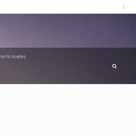
d’Afrique »
bon/ Le ministre des Eaux et Forêts préside la réunion ann
FAITS DIVERS