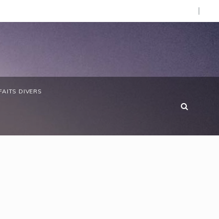
d’Afrique »
bon/ Le ministre des Eaux et Forêts préside la réunion ann
FAITS DIVERS