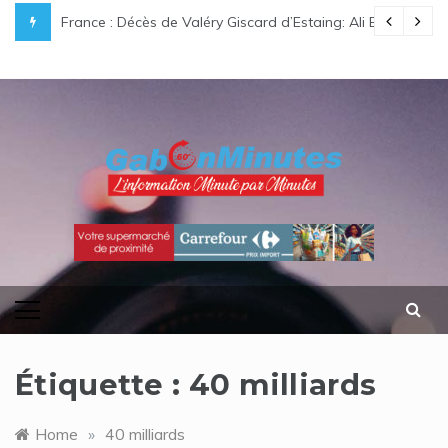
Skip
e légende gabonaise au destin hors du commun
France : Décès de Valéry Giscard d’Estaing: Ali Bongo O
to
content
gabonminutes.com
l'information minutes par minutes
Étiquette :
40 milliards
Home
»
40 milliards