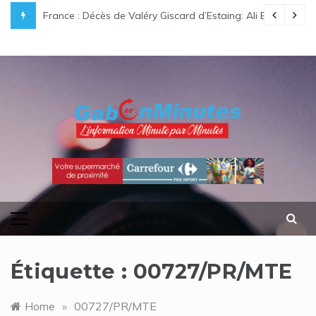
Skip
e légende gabonaise au destin hors du commun
France : Décès de Valéry Giscard d’Estaing: Ali Bongo O
to
content
gabonminutes.com
l'information minutes par minutes
Étiquette :
00727/PR/MTE
Home
»
00727/PR/MTE