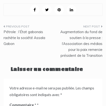
Navigation
Pétrole : l’État gabonais
Augmentation du fond de
de
rachète la société Assala
soutien à la presse :
Gabon
l’Association des médias
l’article
pour la paix remercie
président de la Transition
Laisser un commentaire
Votre adresse e-mail ne sera pas publiée.
Les champs
obligatoires sont indiqués avec
*
Commentaire
*