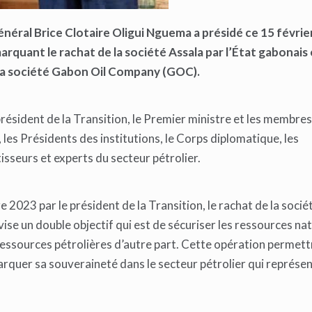
général Brice Clotaire Oligui Nguema a présidé ce 15 février
rquant le rachat de la société Assala par l’État gabonais
 la société Gabon Oil Company (GOC).
ésident de la Transition, le Premier ministre et les membres
es Présidents des institutions, le Corps diplomatique, les
stisseurs et experts du secteur pétrolier.
2023 par le président de la Transition, le rachat de la socié
se un double objectif qui est de sécuriser les ressources na
ressources pétrolières d’autre part. Cette opération permett
rquer sa souveraineté dans le secteur pétrolier qui représen