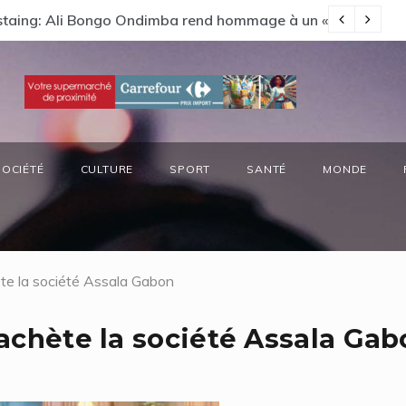
s préside la réunion annuelle du Comité National Ozone (CN
66
SOCIÉTÉ
CULTURE
SPORT
SANTÉ
MONDE
hète la société Assala Gabon
 rachète la société Assala Ga