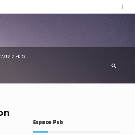
O).
 anniversaire de la Côte d’Ivoire : les forces de défense ga
FAITS DIVERS
bon
Espace Pub