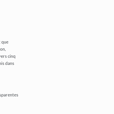
t que
on,
vers cinq
mis dans
s
nsparentes