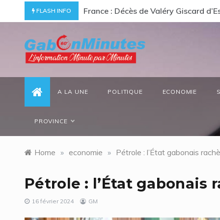
Skip
ommage à un « passionné d’Afrique »
Gabon/ Le ministre des Eaux et Forêt
FLASH INFO
to
content
gabonminutes.com
l'information minutes par minutes
A LA UNE
POLITIQUE
ECONOMIE
PROVINCE
Home
»
economie
»
Pétrole : l’État gabonais rac
Pétrole : l’État gabonais
16 février 2024
GM