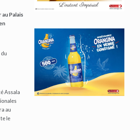
 au Palais
 en
 du
té Assala
tionales
ra au
te le