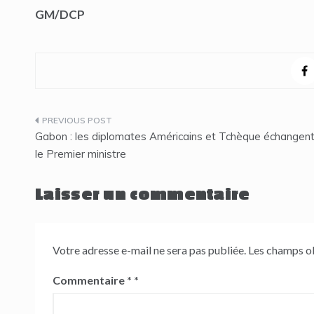
GM/DCP
Navigation
Gabon : les diplomates Américains et Tchèque échangen
de
le Premier ministre
l’article
Laisser un commentaire
Votre adresse e-mail ne sera pas publiée.
Les champs ob
Commentaire
*