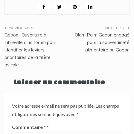
Navigation
Gabon : Ouverture à
Olam Palm Gabon engagé
de
Libreville d’un forum pour
pour la souveraineté
identifier les leviers
alimentaire au Gabon
l’article
prioritaires de la filière
avicole
Laisser un commentaire
Votre adresse e-mail ne sera pas publiée.
Les champs
obligatoires sont indiqués avec
*
Commentaire
*