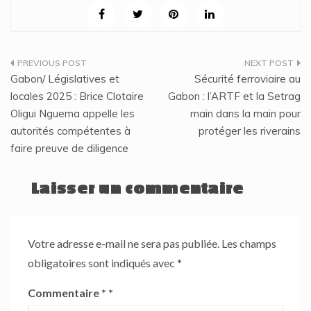
Navigation
Gabon/ Législatives et
Sécurité ferroviaire au
de
locales 2025 : Brice Clotaire
Gabon : l’ARTF et la Setrag
Oligui Nguema appelle les
main dans la main pour
l’article
autorités compétentes à
protéger les riverains
faire preuve de diligence
Laisser un commentaire
Votre adresse e-mail ne sera pas publiée.
Les champs
obligatoires sont indiqués avec
*
Commentaire
*