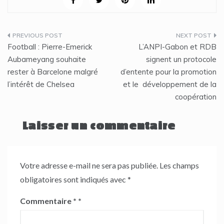
Navigation
Football : Pierre-Emerick
L’ANPI-Gabon et RDB
de
Aubameyang souhaite
signent un protocole
rester à Barcelone malgré
d’entente pour la promotion
l’article
l’intérêt de Chelsea
et le développement de la
coopération
Laisser un commentaire
Votre adresse e-mail ne sera pas publiée.
Les champs
obligatoires sont indiqués avec
*
Commentaire
*