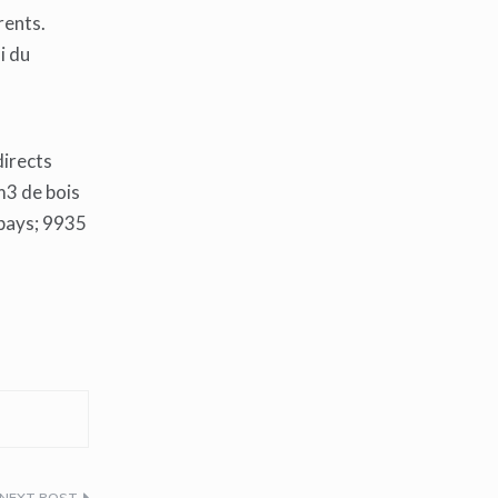
rents.
i du
directs
m3 de bois
 pays; 9935