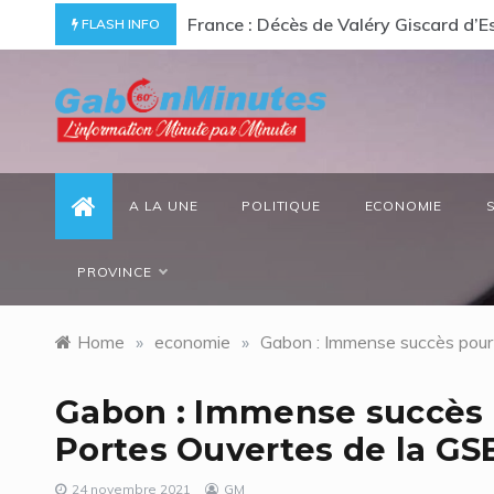
Skip
d hommage à un « passionné d’Afrique »
Gabon/ Le ministre des Eaux et F
FLASH INFO
to
content
gabonminutes.com
l'information minutes par minutes
A LA UNE
POLITIQUE
ECONOMIE
PROVINCE
Home
»
economie
»
Gabon : Immense succès pour 
Gabon : Immense succès 
Portes Ouvertes de la G
24 novembre 2021
GM