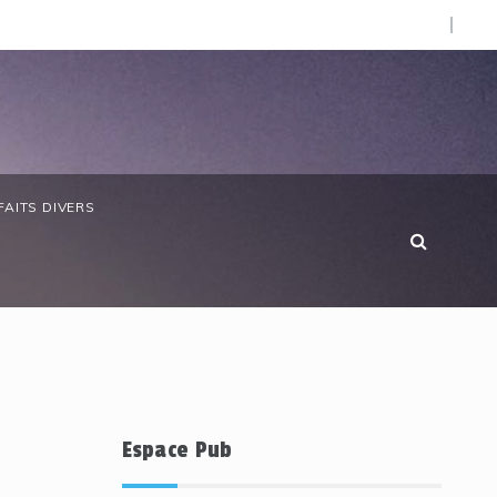
(CNO).
Vie chère : SOS Consommateurs dresse un réquisitoire sév
FAITS DIVERS
Espace Pub