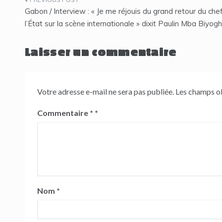
Navigation
Gabon / Interview : « Je me réjouis du grand retour du che
de
l’État sur la scène internationale » dixit Paulin Mba Biyog
l’article
Laisser un commentaire
Votre adresse e-mail ne sera pas publiée.
Les champs ob
Commentaire
*
Nom
*