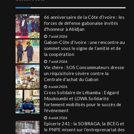
66 anniversaire de la Côte d’Ivoire : les
forces de défense gabonaise invités
d’honneur à Abidjan
7 août 2026
Gabon-Côte d’Ivoire : une rencontre au
sommet sous le signe de l’amitié et de
la coopération
7 août 2026
Vie chère : SOS Consommateurs dresse
un réquisitoire sévère contre la
Centrale d’achat du Gabon
6 août 2026
Cross Solidaire de Lébamba : Edgard
Moukoumbi et LOWA Solidarité
fortement mobilisés pour le succès de
l’événement
6 août 2026
Epicerie 241 : la SOBRAGA, la BCEG et
le PNPE misent sur l’entreprenariat des