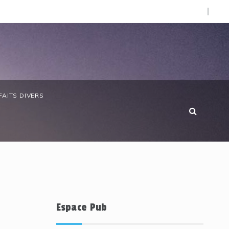
d’Afrique »
bon/ Le ministre des Eaux et Forêts préside la réunion ann
FAITS DIVERS
Espace Pub