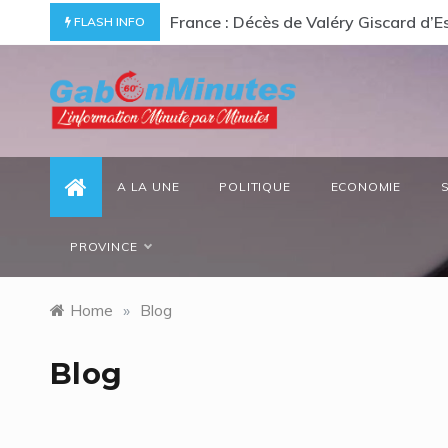
Skip
destin hors du commun
France : Décès de Valéry Giscard d’
FLASH INFO
to
content
gabonminutes.com
l'information minutes par minutes
A LA UNE
POLITIQUE
ECONOMIE
PROVINCE
Home
»
Blog
Blog