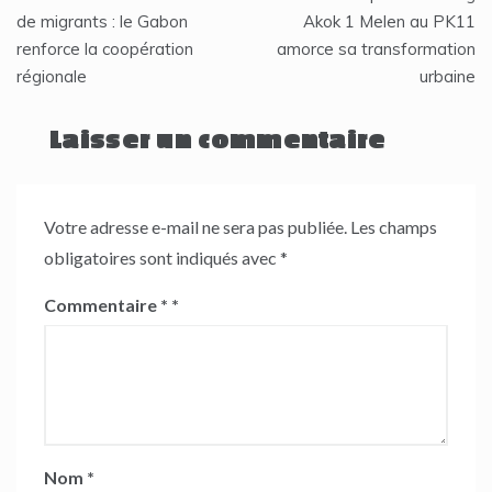
de
de migrants : le Gabon
Akok 1 Melen au PK11
renforce la coopération
amorce sa transformation
l’article
régionale
urbaine
Laisser un commentaire
Votre adresse e-mail ne sera pas publiée.
Les champs
obligatoires sont indiqués avec
*
Commentaire
*
Nom
*