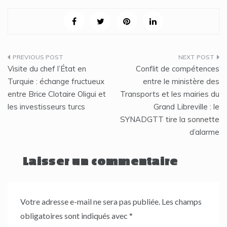
Navigation
Visite du chef l’État en
Conflit de compétences
de
Turquie : échange fructueux
entre le ministère des
entre Brice Clotaire Oligui et
Transports et les mairies du
l’article
les investisseurs turcs
Grand Libreville : le
SYNADGTT tire la sonnette
d’alarme
Laisser un commentaire
Votre adresse e-mail ne sera pas publiée.
Les champs
obligatoires sont indiqués avec
*