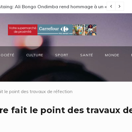
s préside la réunion annuelle du Comité National Ozone (CN
Vi
SOCIÉTÉ
CULTURE
SPORT
SANTÉ
MONDE
t le point des travaux de réfection
e fait le point des travaux d