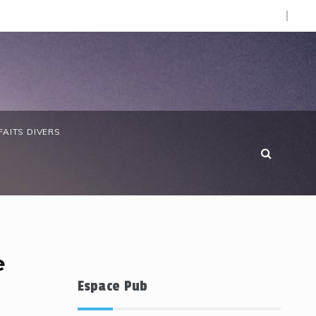
O).
e chère : SOS Consommateurs dresse un réquisitoire sévère
FAITS DIVERS
e
Espace Pub