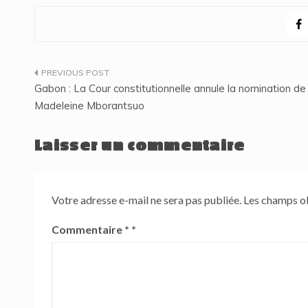
Navigation
Gabon : La Cour constitutionnelle annule la nomination de
de
Madeleine Mborantsuo
l’article
Laisser un commentaire
Votre adresse e-mail ne sera pas publiée.
Les champs ob
Commentaire
*