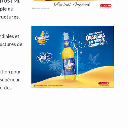
u (USTM).
mple du
ructures.
ndiales et
ructures de
sition pour
supérieur.
at des