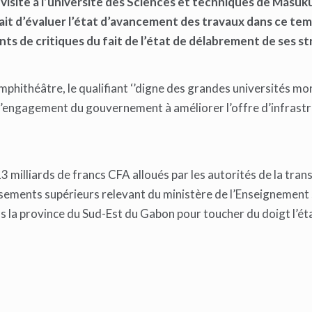
isite à l’université des Sciences et techniques de Masuk
tait d’évaluer l’état d’avancement des travaux dans ce te
ts de critiques du fait de l’état de délabrement de ses st
’amphithéâtre, le qualifiant ‘’digne des grandes universités mo
mé l’engagement du gouvernement à améliorer l’offre d’infrast
 milliards de francs CFA alloués par les autorités de la tran
issements supérieurs relevant du ministère de l’Enseignement 
s la province du Sud-Est du Gabon pour toucher du doigt l’ét