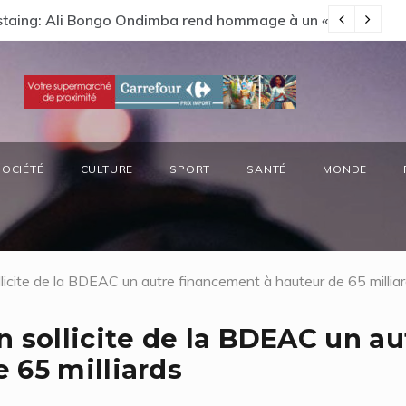
t Forêts préside la réunion annuelle du Comité National Oz
SOCIÉTÉ
CULTURE
SPORT
SANTÉ
MONDE
licite de la BDEAC un autre financement à hauteur de 65 millia
 sollicite de la BDEAC un au
 65 milliards