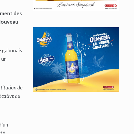
pement des
 Nouveau
e gabonais
r un
stitution de
icative au
d’un
été