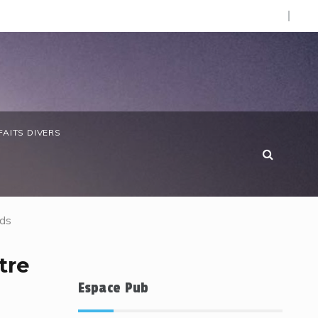
one (CNO).
Vie chère : SOS Consommateurs dresse un réquisitoire
FAITS DIVERS
rds
tre
Espace Pub