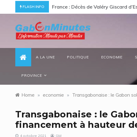
Skip
rend hommage à un « passionné d’Afrique »
Gabon/ Le ministre des Eaux e
FLASH INFO
to
content
gabonminutes.com
l'information minutes par minutes
A LA UNE
POLITIQUE
ECONOMIE
PROVINCE
Home
»
economie
»
Transgabonaise : le Gabon sol
Transgabonaise : le Gabon
financement à hauteur de
4 octobre 2021
GM