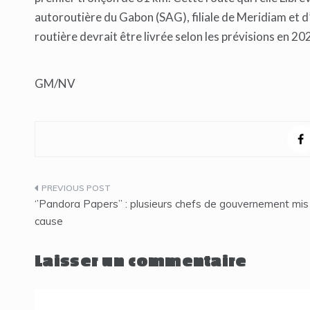
autoroutière du Gabon (SAG), filiale de Meridiam et d
routière devrait être livrée selon les prévisions en 20
GM/NV
Navigation
‘’Pandora Papers’’ : plusieurs chefs de gouvernement mis
de
cause
l’article
Laisser un commentaire