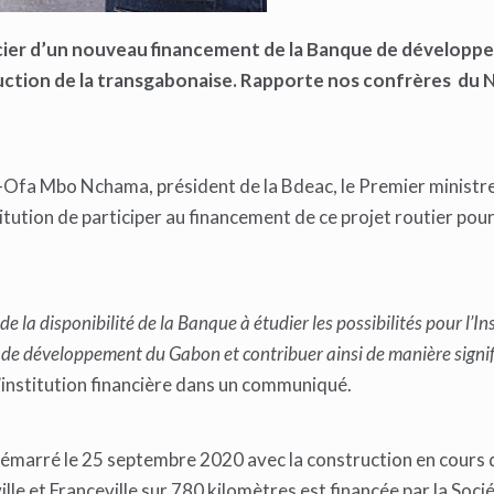
ficier d’un nouveau financement de la Banque de dévelop
ruction de la transgabonaise. Rapporte nos confrères du
o-Ofa Mbo Nchama, président de la Bdeac, le Premier ministr
itution de participer au financement de ce projet routier pou
 la disponibilité de la Banque à étudier les possibilités pour l’In
e développement du Gabon et contribuer ainsi de manière signif
l’institution financière dans un communiqué.
démarré le 25 septembre 2020 avec la construction en cours 
lle et Franceville sur 780 kilomètres est financée par la Soci