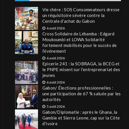
Vie chère : SOS Consommateurs dresse
un réquisitoire sévère contre la
Centrale d’achat du Gabon
6 août 2026
Cross Solidaire de Lébamba : Edgard
Moukoumbi et LOWA Solidarité
fortement mobilisés pour le succès de
l’événement
6 août 2026
Epicerie 241 : la SOBRAGA, la BCEG et
le PNPE misent sur l’entreprenariat des
jeunes
6 août 2026
Gabon/ Élections professionnelles :
une participation de 67 % saluée par les
autorités
5 août 2026
Gabon/Diplomatie : après le Ghana, la
Gambie et Sierra Leone, cap sur la Côte
d’Ivoire