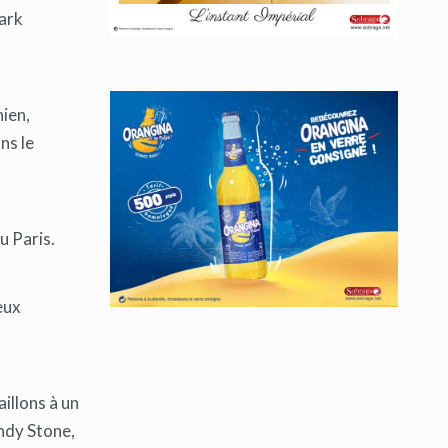
Mark
ien,
ns le
 Paris.
eux
illons à un
ndy Stone,