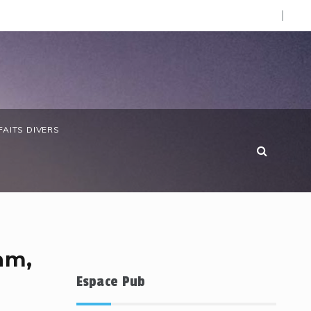
O).
bon/ Élections professionnelles : une participation de 67 % 
FAITS DIVERS
am,
Espace Pub