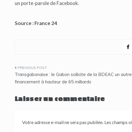
un porte-parole de Facebook.
Source : France 24
Navigation
Transgabonaise : le Gabon sollicite de la BDEAC un autre
de
financement à hauteur de 65 milliards
l’article
Laisser un commentaire
Votre adresse e-mail ne sera pas publiée.
Les champs ob