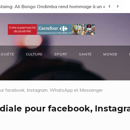
s préside la réunion annuelle du Comité National Ozone (CN
Ga
SOCIÉTÉ
CULTURE
SPORT
SANTÉ
MONDE
our facebook, Instagram, WhatsApp et Messenger
iale pour facebook, Instagr