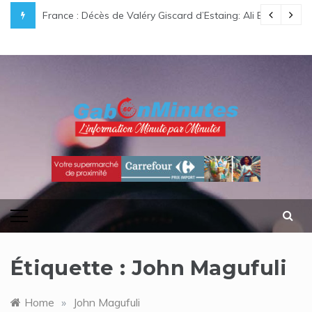
Skip
aux de réussite à plus de 85 % au général
France : Décès de Valéry Giscard d’Estaing: Ali Bongo O
to
content
gabonminutes.com
l'information minutes par minutes
Étiquette :
John Magufuli
Home
»
John Magufuli