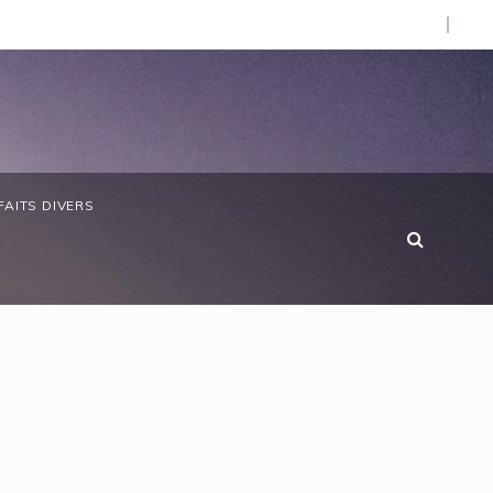
d’Afrique »
bon/ Le ministre des Eaux et Forêts préside la réunion ann
FAITS DIVERS