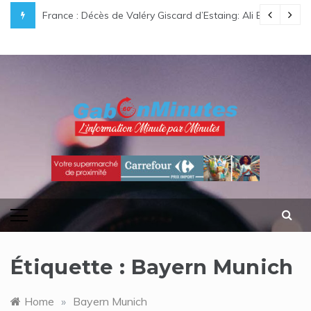
Skip
e légende gabonaise au destin hors du commun
France : Décès de Valéry Giscard d’Estaing: Ali Bongo O
to
content
gabonminutes.com
l'information minutes par minutes
Étiquette :
Bayern Munich
Home
»
Bayern Munich