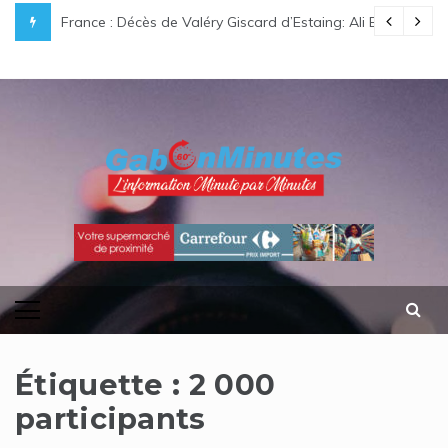
Skip
nisateurs lancent officiellement leur campagne de communication
France : Décès de Valéry Giscard d’Estaing: Ali Bongo O
to
content
gabonminutes.com
l'information minutes par minutes
Étiquette :
2 000
participants