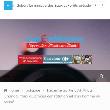
Skip
ication
i Bongo Ondimba rend hommage à un « passionné d’Afrique »
Gabon/ Le ministre des Eaux et Forêts préside la réunion
to
content
gabonminutes.com
l'information minutes par minutes
Home
»
politique
»
Récente Sortie d’Ali Akbar
Onanga : faux au procès constitutionnel d’un homme du
passé