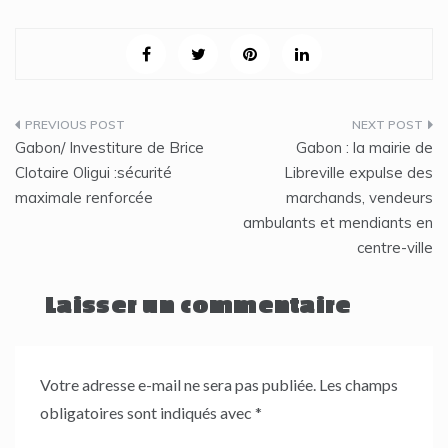
Navigation
Gabon/ Investiture de Brice
Gabon : la mairie de
de
Clotaire Oligui :sécurité
Libreville expulse des
maximale renforcée
marchands, vendeurs
l’article
ambulants et mendiants en
centre-ville
Laisser un commentaire
Votre adresse e-mail ne sera pas publiée.
Les champs
obligatoires sont indiqués avec
*