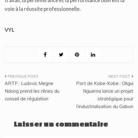
travail, la persévérance et la performance ouvrent la
voie à la réussite professionnelle.
VYL
Navigation
ARTF : Ludovic Megne
Port de Kobe-Kobe : Oligui
de
Ndong prend les rênes du
Nguema lance un projet
conseil de régulation
stratégique pour
l’article
l’industrialisation du Gabon
Laisser un commentaire