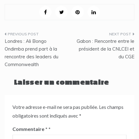
Navigation
Londres : Ali Bongo
Gabon : Rencontre entre le
de
Ondimba prend part à la
président de la CNLCEI et
rencontre des leaders du
du CGE
l’article
Commonwealth
Laisser un commentaire
Votre adresse e-mail ne sera pas publiée.
Les champs
obligatoires sont indiqués avec
*
Commentaire
*