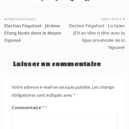
Navigation
Election Fégafoot : Jérôme
Election Fégafoot : La team
de
Efong Nzolo dans le Moyen
JEN en tête à tête avec la
Ogooué
ligue provinciale de la
l’article
Ngounié
Laisser un commentaire
Votre adresse e-mail ne sera pas publiée.
Les champs
obligatoires sont indiqués avec
*
Commentaire
*