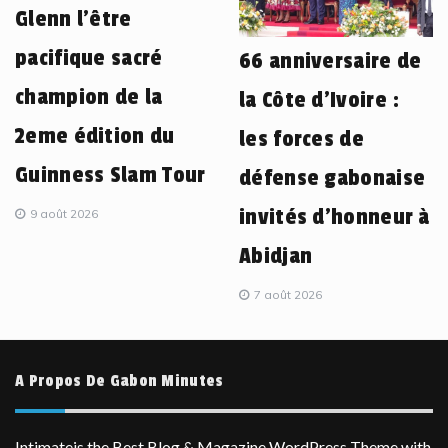
Glenn l’être
pacifique sacré
66 anniversaire de
champion de la
la Côte d’Ivoire :
2eme édition du
les forces de
Guinness Slam Tour
défense gabonaise
invités d’honneur à
9 août 2026
Abidjan
7 août 2026
A Propos De Gabon Minutes
Intimateis the Best Blog & Magazine WordPress Theme with