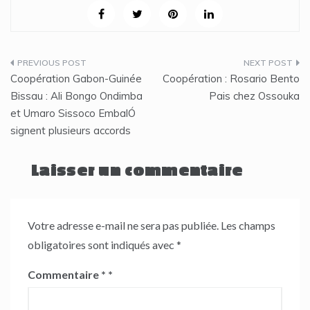
Navigation
Coopération Gabon-Guinée
Coopération : Rosario Bento
de
Bissau : Ali Bongo Ondimba
Pais chez Ossouka
et Umaro Sissoco EmbalÓ
l’article
signent plusieurs accords
Laisser un commentaire
Votre adresse e-mail ne sera pas publiée.
Les champs
obligatoires sont indiqués avec
*
Commentaire
*