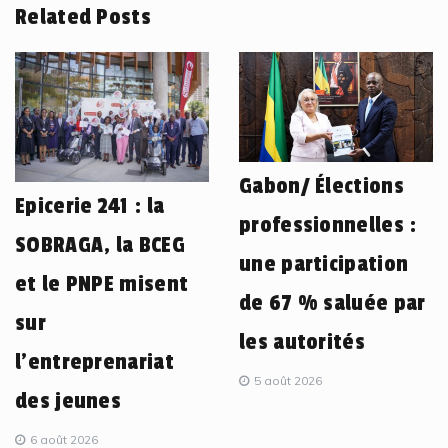
Related Posts
Gabon/ Élections
Epicerie 241 : la
professionnelles :
SOBRAGA, la BCEG
une participation
et le PNPE misent
de 67 % saluée par
sur
les autorités
l’entreprenariat
5 août 2026
des jeunes
6 août 2026