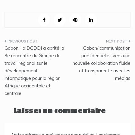
Navigation
Gabon : la DGDDI a abrité la
Gabon/ communication
de
8e rencontre du Groupe de
présidentielle : vers une
travail régional sur le
nouvelle collaboration fluide
l’article
développement
et transparente avec les
informatique pour la région
médias
Afrique occidentale et
centrale
Laisser un commentaire
Votre adresse e-mail ne sera pas publiée.
Les champs