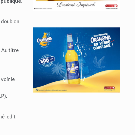
épublique.
n doublon
 Au titre
voir le
s
AP).
é ledit