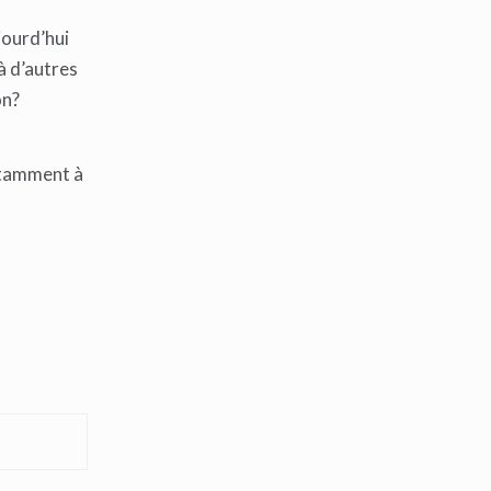
jourd’hui
à d’autres
on?
notamment à