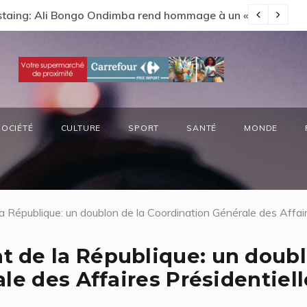
s préside la réunion annuelle du Comité National Ozone (CN
Vi
SOCIÉTÉ
CULTURE
SPORT
SANTÉ
MONDE
République: un doublon de la Coordination Générale des Affair
 de la République: un doub
le des Affaires Présidentiel