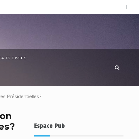
O).
e chère : SOS Consommateurs dresse un réquisitoire sévère
FAITS DIVERS
es Présidentielles?
lon
les?
Espace Pub