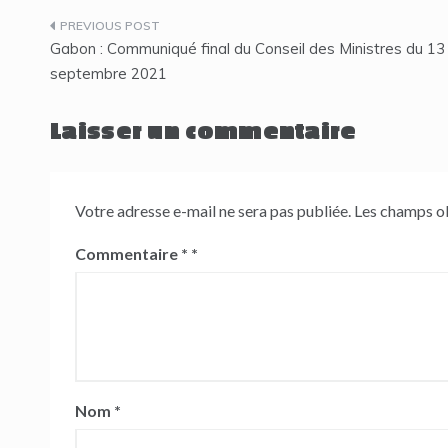
Navigation
Gabon : Communiqué final du Conseil des Ministres du 13
de
septembre 2021
l’article
Laisser un commentaire
Votre adresse e-mail ne sera pas publiée.
Les champs ob
Commentaire
*
Nom
*