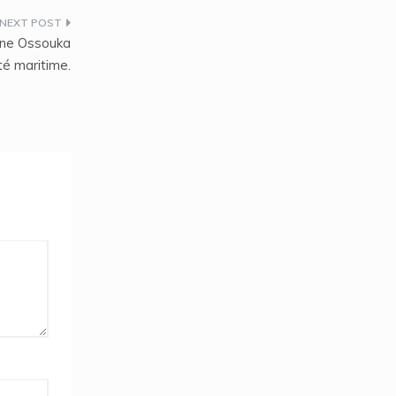
ane Ossouka
té maritime.