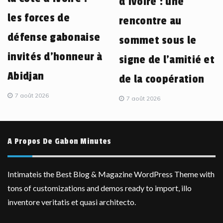
d’Ivoire : une
les forces de
rencontre au
défense gabonaise
sommet sous le
invités d’honneur à
signe de l’amitié et
Abidjan
de la coopération
7 août 2026
7 août 2026
A Propos De Gabon Minutes
Intimateis the Best Blog & Magazine WordPress Theme with
tons of customizations and demos ready to import, illo
inventore veritatis et quasi architecto.