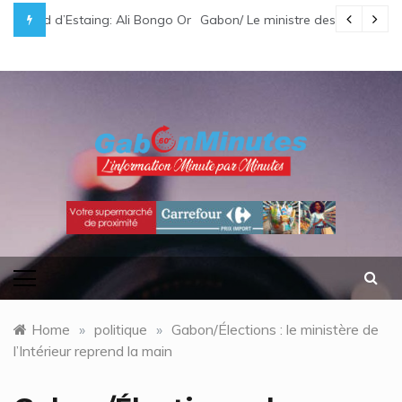
Skip
i Bongo Ondimba rend hommage à un « passionné d’Afrique »
Gabon/ Le ministre des Eaux et Forêts préside la réunion
to
content
gabonminutes.com
l'information minutes par minutes
Home
»
politique
»
Gabon/Élections : le ministère de
l’Intérieur reprend la main