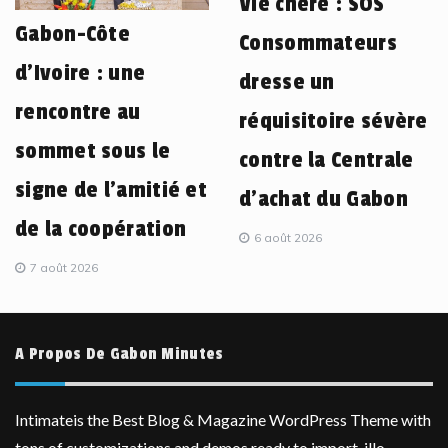
Vie chère : SOS
Gabon-Côte
Consommateurs
d’Ivoire : une
dresse un
rencontre au
réquisitoire sévère
sommet sous le
contre la Centrale
signe de l’amitié et
d’achat du Gabon
de la coopération
6 août 2026
7 août 2026
A Propos De Gabon Minutes
Intimateis the Best Blog & Magazine WordPress Theme with
tons of customizations and demos ready to import, illo