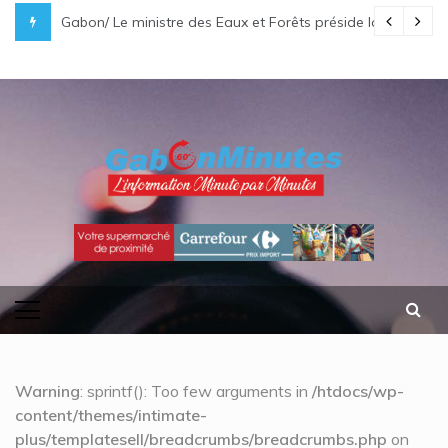
Skip
i Bongo Ondimba rend hommage à un « passionné d’Afrique »
Gabon/ Le ministre des Eaux et Forêts préside la réunion
to
content
gabonminutes.com
l'information minutes par minutes
Warning
: sprintf(): Too few arguments in
/htdocs/wp-
content/themes/intimate-
plus/templatesell/breadcrumbs/breadcrumbs.php
on