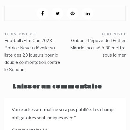
Navigation
Football /Elim Can 2023 :
Gabon : L’épave de l’Esther
de
Patrice Neveu dévoile sa
Miracle localisé à 30 mettre
liste des 23 joueurs pour la
sous la mer
l’article
double confrontation contre
le Soudan
Laisser un commentaire
Votre adresse e-mail ne sera pas publiée.
Les champs
obligatoires sont indiqués avec
*
Commentaire
*