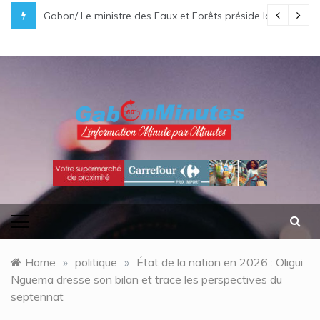
Skip
i Bongo Ondimba rend hommage à un « passionné d’Afrique »
Gabon/ Le ministre des Eaux et Forêts préside la réunion
to
content
gabonminutes.com
l'information minutes par minutes
Home
»
politique
»
État de la nation en 2026 : Oligui
Nguema dresse son bilan et trace les perspectives du
septennat