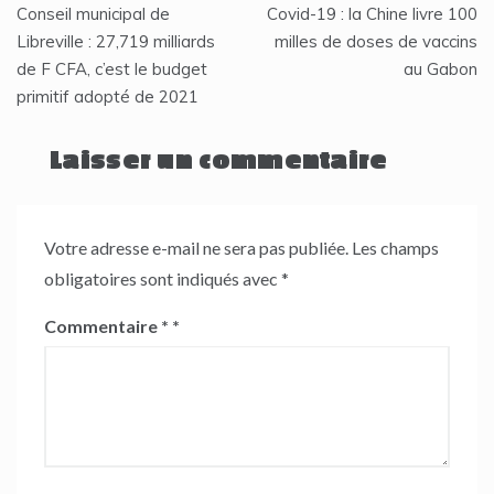
Conseil municipal de
Covid-19 : la Chine livre 100
de
Libreville : 27,719 milliards
milles de doses de vaccins
de F CFA, c’est le budget
au Gabon
l’article
primitif adopté de 2021
Laisser un commentaire
Votre adresse e-mail ne sera pas publiée.
Les champs
obligatoires sont indiqués avec
*
Commentaire
*