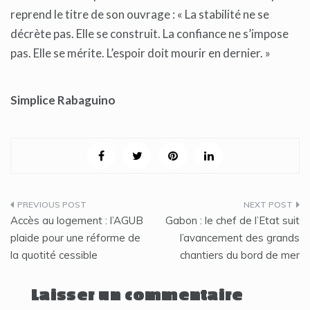
reprend le titre de son ouvrage : « La stabilité ne se
décrète pas. Elle se construit. La confiance ne s’impose
pas. Elle se mérite. L’espoir doit mourir en dernier. »
Simplice Rabaguino
Navigation
Accès au logement : l’AGUB
Gabon : le chef de l’Etat suit
de
plaide pour une réforme de
l’avancement des grands
la quotité cessible
chantiers du bord de mer
l’article
Laisser un commentaire