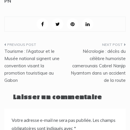
PN
Navigation
Tourisme : l’Agatour et le
Nécrologie : décès du
de
Musée national signent une
célèbre humoriste
convention visant la
camerounais Cabrel Nanjip
l’article
promotion touristique au
Nyamtom dans un accident
Gabon
de la route
Laisser un commentaire
Votre adresse e-mail ne sera pas publiée.
Les champs
obligatoires sont indiqués avec
*