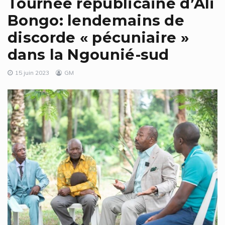
Tournée républicaine d’Ali
Bongo: lendemains de
discorde « pécuniaire »
dans la Ngounié-sud
15 juin 2023
GM