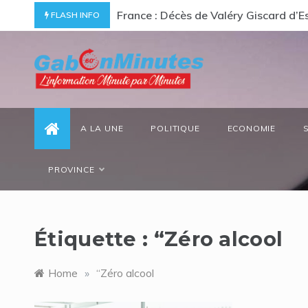
Skip
de 85 % au général
France : Décès de Valéry Giscard d’
FLASH INFO
to
content
gabonminutes.com
l'information minutes par minutes
A LA UNE
POLITIQUE
ECONOMIE
PROVINCE
Étiquette :
“Zéro alcool
Home
»
“Zéro alcool