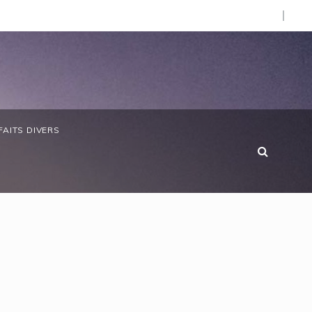
d’Afrique »
bon/ Le ministre des Eaux et Forêts préside la réunion ann
FAITS DIVERS